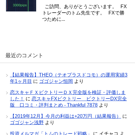
ご訪問、ありがとうございます。 FX
トレーダーのトム先生です。 FXで勝
つために...
最近のコメント
【結果報告】THEO（テオプラスドコモ）の運用実績3
年1ヶ月目
に
ゴゴジャン恒岡
より
恋スキャＦＸビクトリーＤＸ完全版を検証・評価しま
した！
に
恋スキャFXビクトリー ビクトリーDX完全
版 口コミ・評判まとめ - Thankful 7878
より
【2019年12月】今月の利益は+20万円（結果報告）
に
ゴゴジャン浅野
より
投資メルマガ「トムのトレード戦略」
に
イチャコ
よ