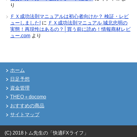
り
ＦＸ成功法則マニュアルは初心者向けか？ 検証・レビ
ューしました!
に
ＦＸ成功法則マニュアル 城北忠明の
実態！再現性はあるの？│買う前に読め！情報商材レビ
ュー.com
より
ホーム
日足予想
資金管理
THEO＋docomo
おすすめの商品
サイトマップ
(C) 2018トム先生の「快適FXライフ」