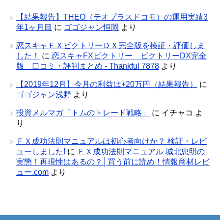
【結果報告】THEO（テオプラスドコモ）の運用実績3
年1ヶ月目
に
ゴゴジャン恒岡
より
恋スキャＦＸビクトリーＤＸ完全版を検証・評価しま
した！
に
恋スキャFXビクトリー ビクトリーDX完全
版 口コミ・評判まとめ - Thankful 7878
より
【2019年12月】今月の利益は+20万円（結果報告）
に
ゴゴジャン浅野
より
投資メルマガ「トムのトレード戦略」
に
イチャコ
よ
り
ＦＸ成功法則マニュアルは初心者向けか？ 検証・レビ
ューしました!
に
ＦＸ成功法則マニュアル 城北忠明の
実態！再現性はあるの？│買う前に読め！情報商材レビ
ュー.com
より